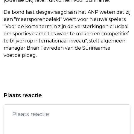
(Odense BK) laten uitkomen voor Suriname.
De bond laat desgevraagd aan het ANP weten dat zij
een "meersporenbeleid" voert voor nieuwe spelers.
"Voor de korte termijn zijn de versterkingen cruciaal
om sportieve ambities waar te maken en competitief
te blijven op internationaal niveau", stelt algemeen
manager Brian Tevreden van de Surinaamse
voetbalploeg.
Vorig artikel
Volgend artikel
STEEDS WARMER IN HUIS? ZO HOUD
ABN AMRO STELT VACATURESTOP IN
Plaats reactie
JE HET HOOFD KOEL ZONDER AIRCO
OM KOSTENDOELSTELLING TE HALEN