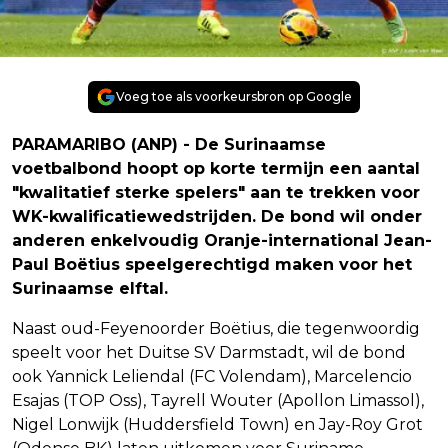
Voeg toe als voorkeursbron op Google
PARAMARIBO (ANP) - De Surinaamse
voetbalbond hoopt op korte termijn een aantal
"kwalitatief sterke spelers" aan te trekken voor
WK-kwalificatiewedstrijden. De bond wil onder
anderen enkelvoudig Oranje-international Jean-
Paul Boëtius speelgerechtigd maken voor het
Surinaamse elftal.
Naast oud-Feyenoorder Boëtius, die tegenwoordig
speelt voor het Duitse SV Darmstadt, wil de bond
ook Yannick Leliendal (FC Volendam), Marcelencio
Esajas (TOP Oss), Tayrell Wouter (Apollon Limassol),
Nigel Lonwijk (Huddersfield Town) en Jay-Roy Grot