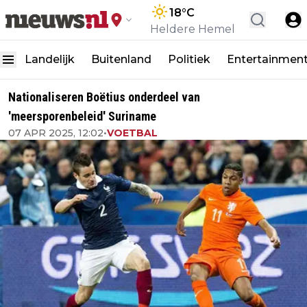
18
°C
Heldere Hemel
Landelijk
Buitenland
Politiek
Entertainmen
Nationaliseren Boëtius onderdeel van
'meersporenbeleid' Suriname
07 APR 2025, 12:02
•
VOETBAL