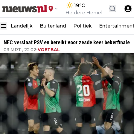
19
°C
Heldere Hemel
Landelijk
Buitenland
Politiek
Entertainmen
NEC verslaat PSV en bereikt voor zesde keer bekerfinale
03 MRT , 22:02
•
VOETBAL