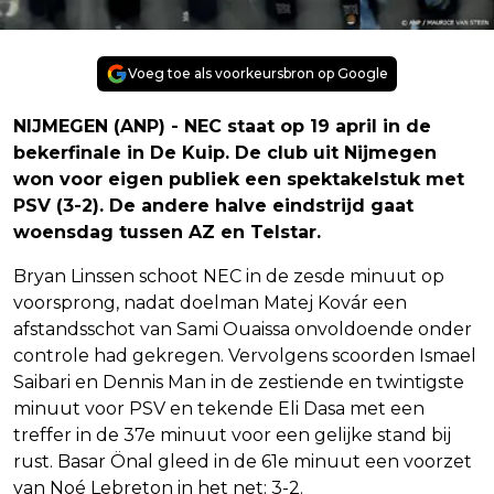
Voeg toe als voorkeursbron op Google
NIJMEGEN (ANP) - NEC staat op 19 april in de
bekerfinale in De Kuip. De club uit Nijmegen
won voor eigen publiek een spektakelstuk met
PSV (3-2). De andere halve eindstrijd gaat
woensdag tussen AZ en Telstar.
Bryan Linssen schoot NEC in de zesde minuut op
voorsprong, nadat doelman Matej Kovár een
afstandsschot van Sami Ouaissa onvoldoende onder
controle had gekregen. Vervolgens scoorden Ismael
Saibari en Dennis Man in de zestiende en twintigste
minuut voor PSV en tekende Eli Dasa met een
treffer in de 37e minuut voor een gelijke stand bij
rust. Basar Önal gleed in de 61e minuut een voorzet
van Noé Lebreton in het net: 3-2.