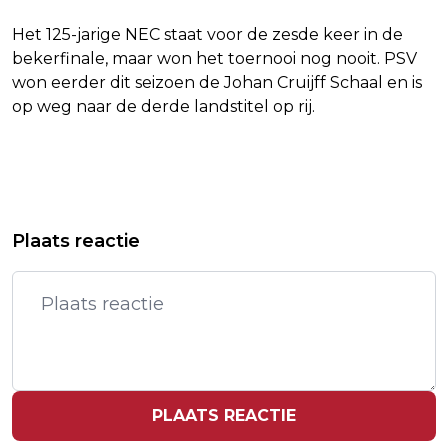
Het 125-jarige NEC staat voor de zesde keer in de
bekerfinale, maar won het toernooi nog nooit. PSV
won eerder dit seizoen de Johan Cruijff Schaal en is
op weg naar de derde landstitel op rij.
Vorig artikel
Volgend artikel
DI-RECT: HET IS MAKKELIJK LULLEN
ROXY DEKKER VERKOZEN TOT BESTE
Plaats reactie
ALS JE 26 JAAR BEZIG BENT
ARTIEST BIJ 3FM AWARDS
PLAATS REACTIE