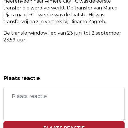
Heerenveen naar Almere City FC was de eerste
transfer die werd verwerkt. De transfer van Marco
Pjaca naar FC Twente was de laatste. Hij was
transfervrij na zijn vertrek bij Dinamo Zagreb.
De transferwindow liep van 23 juni tot 2 september
23.59 uur.
Vorig artikel
Volgend artikel
NFL-BAAS: TAYLOR SWIFT IS
SHELL EINDIGT LAGER IN AEX NA
Plaats reactie
MOGELIJKHEID VOOR SUPER BOWL-
DALING OLIEPRIJZEN
PAUZESHOW