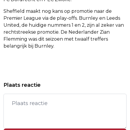
Sheffield maakt nog kans op promotie naar de
Premier League via de play-offs. Burnley en Leeds
United, de huidige nummers 1 en 2, zijn al zeker van
rechtstreekse promotie. De Nederlander Zian
Flemming was dit seizoen met twaalf treffers
belangrijk bij Burnley.
Vorig artikel
Volgend artikel
WEBSITE K3 OVERBELAST DOOR
RVS ADVISEERT BETERE
Plaats reactie
VRAAG NAAR TICKETS VOOR SHOWS
ONDERBOUWING KRIMPPLAN
SCHIPHOL