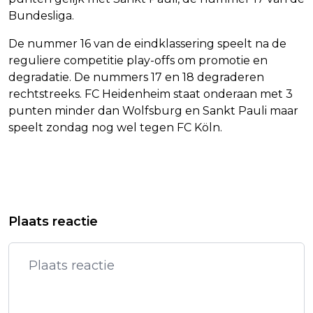
Bundesliga.
De nummer 16 van de eindklassering speelt na de
reguliere competitie play-offs om promotie en
degradatie. De nummers 17 en 18 degraderen
rechtstreeks. FC Heidenheim staat onderaan met 3
punten minder dan Wolfsburg en Sankt Pauli maar
speelt zondag nog wel tegen FC Köln.
Vorig artikel
Volgend artikel
MANCHESTER CITY BLIJFT IN
NIALL HORAN PRIJST DE
Plaats reactie
TITELRACE MET ZEGE OP BRENTFORD
SONGWRITING VAN OLIVIA RODRIGO