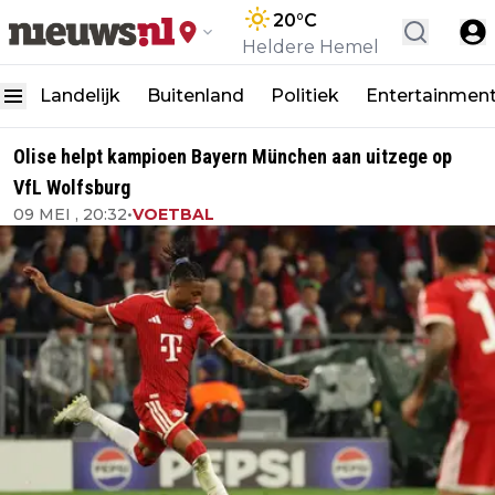
20
°C
Heldere Hemel
Landelijk
Buitenland
Politiek
Entertainmen
Olise helpt kampioen Bayern München aan uitzege op
VfL Wolfsburg
09 MEI , 20:32
•
VOETBAL