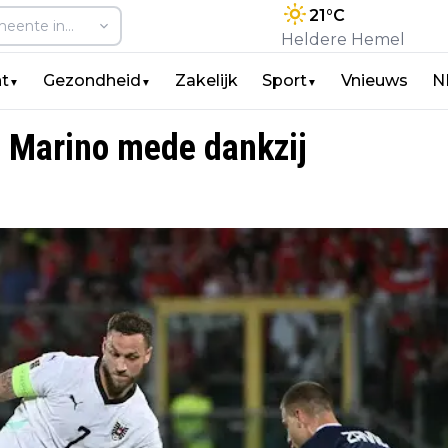
21
°C
Heldere Hemel
t
Gezondheid
Zakelijk
Sport
Vnieuws
N
▼
▼
▼
n Marino mede dankzij