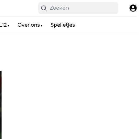
L12
Over ons
Spelletjes
▼
▼