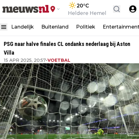
20
°C
Heldere Hemel
Landelijk
Buitenland
Politiek
Entertainmen
PSG naar halve finales CL ondanks nederlaag bij Aston
Villa
15 APR 2025, 20:57
•
VOETBAL