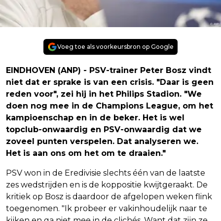
Voeg toe als voorkeursbron op Google
EINDHOVEN (ANP) - PSV-trainer Peter Bosz vindt
niet dat er sprake is van een crisis. "Daar is geen
reden voor", zei hij in het Philips Stadion. "We
doen nog mee in de Champions League, om het
kampioenschap en in de beker. Het is wel
topclub-onwaardig en PSV-onwaardig dat we
zoveel punten verspelen. Dat analyseren we.
Het is aan ons om het om te draaien."
PSV won in de Eredivisie slechts één van de laatste
zes wedstrijden en is de koppositie kwijtgeraakt. De
kritiek op Bosz is daardoor de afgelopen weken flink
toegenomen. "Ik probeer er vakinhoudelijk naar te
kijken en ga niet mee in de clichés. Want dat zijn ze