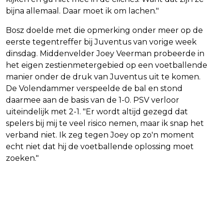
bijna allemaal. Daar moet ik om lachen."
Bosz doelde met die opmerking onder meer op de
eerste tegentreffer bij Juventus van vorige week
dinsdag. Middenvelder Joey Veerman probeerde in
het eigen zestienmetergebied op een voetballende
manier onder de druk van Juventus uit te komen.
De Volendammer verspeelde de bal en stond
daarmee aan de basis van de 1-0. PSV verloor
uiteindelijk met 2-1. "Er wordt altijd gezegd dat
spelers bij mij te veel risico nemen, maar ik snap het
verband niet. Ik zeg tegen Joey op zo'n moment
echt niet dat hij de voetballende oplossing moet
zoeken."
Vorig artikel
Volgend artikel
ISRAËL: WE GAAN ONDERHANDELEN