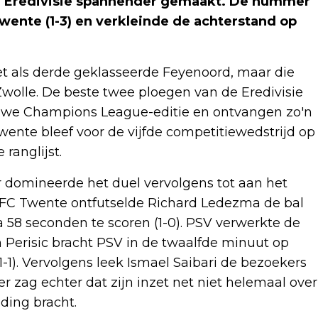
de Eredivisie spannender gemaakt. De nummer
Twente (1-3) en verkleinde de achterstand op
t als derde geklasseerde Feyenoord, maar die
wolle. De beste twee ploegen van de Eredivisie
euwe Champions League-editie en ontvangen zo'n
ente bleef voor de vijfde competitiewedstrijd op
 ranglijst.
ar domineerde het duel vervolgens tot aan het
an FC Twente ontfutselde Richard Ledezma de bal
a 58 seconden te scoren (1-0). PSV verwerkte de
van Perisic bracht PSV in de twaalfde minuut op
1-1). Vervolgens leek Ismael Saibari de bezoekers
 zag echter dat zijn inzet net niet helemaal over
ding bracht.