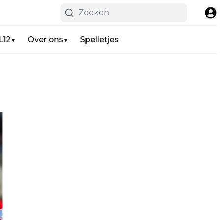
L12
Over ons
Spelletjes
▼
▼