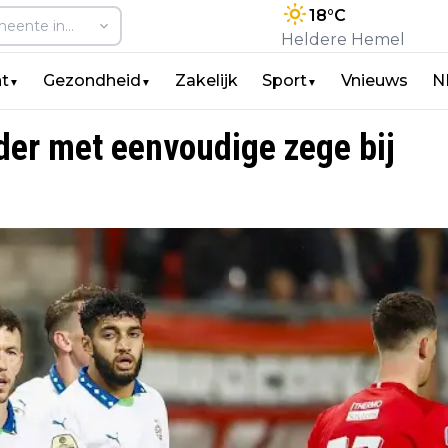
18
°C
Heldere Hemel
t
Gezondheid
Zakelijk
Sport
Vnieuws
N
▼
▼
▼
der met eenvoudige zege bij