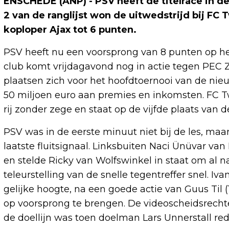
ENSCHEDE (ANP) - PSV heeft de titelrace in 
2 van de ranglijst won de uitwedstrijd bij FC 
koploper Ajax tot 6 punten.
PSV heeft nu een voorsprong van 8 punten op he
club komt vrijdagavond nog in actie tegen PEC Z
plaatsen zich voor het hoofdtoernooi van de ni
50 miljoen euro aan premies en inkomsten. FC Tw
rij zonder zege en staat op de vijfde plaats van de
PSV was in de eerste minuut niet bij de les, ma
laatste fluitsignaal. Linksbuiten Naci Ünüvar v
en stelde Ricky van Wolfswinkel in staat om al n
teleurstelling van de snelle tegentreffer snel. I
gelijke hoogte, na een goede actie van Guus Til (
op voorsprong te brengen. De videoscheidsrechter
de doellijn was toen doelman Lars Unnerstall red