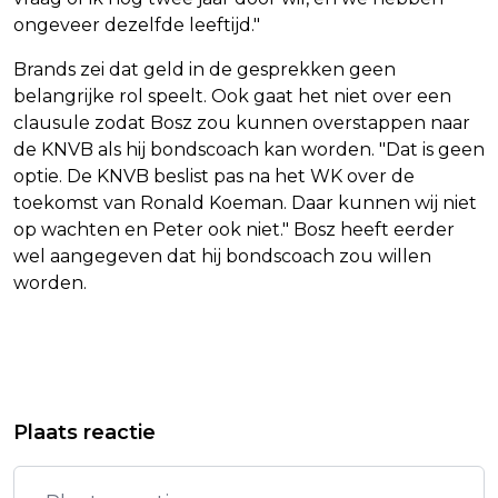
ongeveer dezelfde leeftijd."
Brands zei dat geld in de gesprekken geen
belangrijke rol speelt. Ook gaat het niet over een
clausule zodat Bosz zou kunnen overstappen naar
de KNVB als hij bondscoach kan worden. "Dat is geen
optie. De KNVB beslist pas na het WK over de
toekomst van Ronald Koeman. Daar kunnen wij niet
op wachten en Peter ook niet." Bosz heeft eerder
wel aangegeven dat hij bondscoach zou willen
worden.
Vorig artikel
Volgend artikel
MARATHON OP NATUURIJS
FEYENOORD BEGINT MET READ EN
Plaats reactie
ONWAARSCHIJNLIJK, CLUBS KIEZEN
STEIJN TEGEN HEERENVEEN
VOOR LEDEN