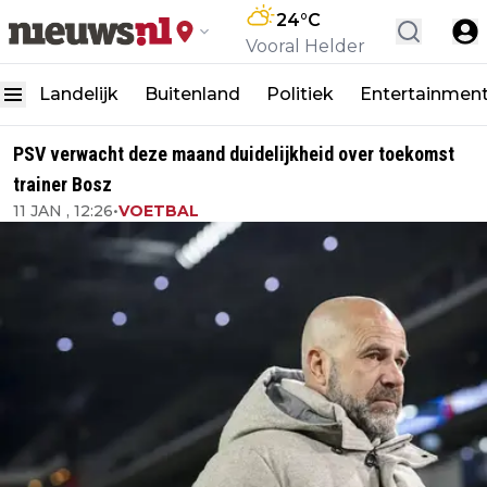
24
°C
Vooral Helder
Landelijk
Buitenland
Politiek
Entertainmen
PSV verwacht deze maand duidelijkheid over toekomst
trainer Bosz
11 JAN , 12:26
•
VOETBAL