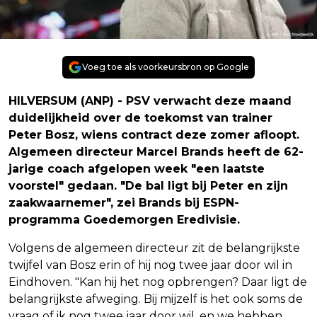
Voeg toe als voorkeursbron op Google
HILVERSUM (ANP) - PSV verwacht deze maand
duidelijkheid over de toekomst van trainer
Peter Bosz, wiens contract deze zomer afloopt.
Algemeen directeur Marcel Brands heeft de 62-
jarige coach afgelopen week "een laatste
voorstel" gedaan. "De bal ligt bij Peter en zijn
zaakwaarnemer", zei Brands bij ESPN-
programma Goedemorgen Eredivisie.
Volgens de algemeen directeur zit de belangrijkste
twijfel van Bosz erin of hij nog twee jaar door wil in
Eindhoven. "Kan hij het nog opbrengen? Daar ligt de
belangrijkste afweging. Bij mijzelf is het ook soms de
vraag of ik nog twee jaar door wil, en we hebben