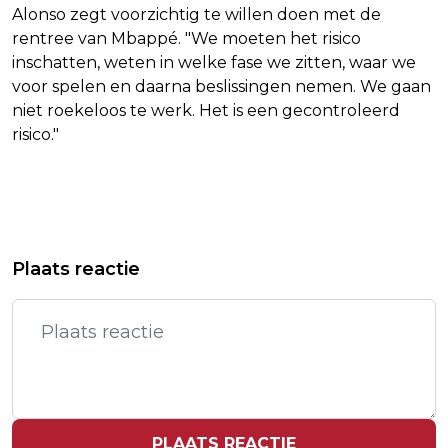
Alonso zegt voorzichtig te willen doen met de
rentree van Mbappé. "We moeten het risico
inschatten, weten in welke fase we zitten, waar we
voor spelen en daarna beslissingen nemen. We gaan
niet roekeloos te werk. Het is een gecontroleerd
risico."
Vorig artikel
Volgend artikel
SPAANS OLIEBEDRIJF REPSOL WIL
TENNISTEAMS POLEN EN
Plaats reactie
MEER INVESTEREN IN VENEZUELA
ZWITSERLAND NAAR FINALE UNITED
CUP
PLAATS REACTIE