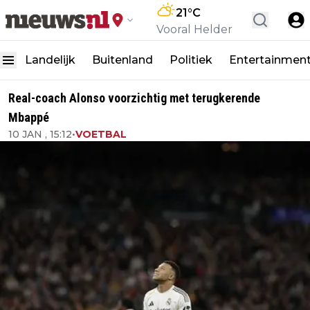
21
°C
Vooral Helder
Landelijk
Buitenland
Politiek
Entertainmen
Real-coach Alonso voorzichtig met terugkerende
Mbappé
10 JAN , 15:12
•
VOETBAL