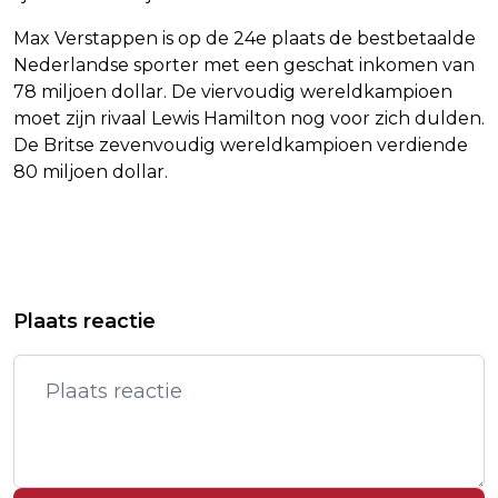
Max Verstappen is op de 24e plaats de bestbetaalde
Nederlandse sporter met een geschat inkomen van
78 miljoen dollar. De viervoudig wereldkampioen
moet zijn rivaal Lewis Hamilton nog voor zich dulden.
De Britse zevenvoudig wereldkampioen verdiende
80 miljoen dollar.
Vorig artikel
Volgend artikel
BELEGGERS ZETTEN META EN
JOHN TRAVOLTA SPEELT HOOFDROL
Plaats reactie
COINBASE LAGER NA NIEUWS OVER
IN FILM OVER AGRESSIEVE ORKA'S
BEDRIJVEN