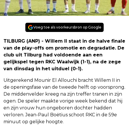
Voeg toe als voorkeursbron op Google
TILBURG (ANP) - Willem II staat in de halve finale
van de play-offs om promotie en degradatie. De
club uit Tilburg had voldoende aan een
gelijkspel tegen RKC Waalwijk (1-1), na de zege
van dinsdag in het uitduel (0-1).
Uitgerekend Mounir El Allouchi bracht Willem II in
de openingsfase van de tweede helft op voorsprong.
De middenvelder kreeg na zijn treffer tranen in zijn
ogen. De speler maakte vorige week bekend dat hij
en zijn vrouw hun ongeboren dochter hadden
verloren. Jean-Paul Boëtius schoot RKC in de 59e
minuut op gelijke hoogte.