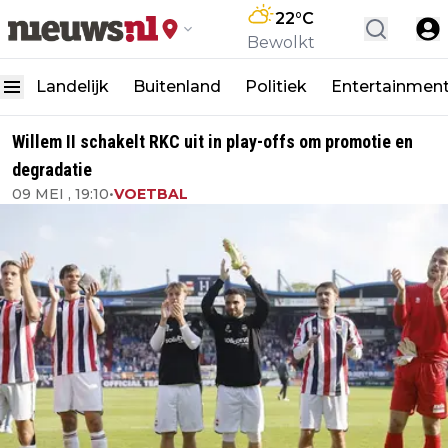
22
°C
Bewolkt
Landelijk
Buitenland
Politiek
Entertainmen
Willem II schakelt RKC uit in play-offs om promotie en
degradatie
09 MEI , 19:10
•
VOETBAL