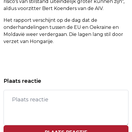
risico's van stilstand uiteindelijk groter kunnen zijn",
aldus voorzitter Bert Koenders van de AIV.
Het rapport verschijnt op de dag dat de
onderhandelingen tussen de EU en Oekraïne en
Moldavië weer verdergaan. Die lagen lang stil door
verzet van Hongarije.
Vorig artikel
Volgend artikel
NEDERLANDS ELFTAL BEGINT WK MET
ORANJE VERSPEELT VOORSPRONG
Plaats reactie
GELIJKSPEL TEGEN JAPAN
TEGEN JAPAN NA WISSELS IN
SLOTFASE