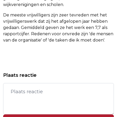
wijkverenigingen en scholen.
De meeste vrijwilligers zijn zeer tevreden met het
vrijwilligerswerk dat zij het afgelopen jaar hebben
gedaan. Gemiddeld geven ze het werk een 7,7 als
rapportcijfer. Redenen voor onvrede zijn 'de mensen
van de organisatie' of 'de taken die ik moet doen'.
Vorig artikel
Volgend artikel
STERREN JUICHEN VOOR NIEUWE
3FM SERIOUS REQUEST IN ACTIE
Plaats reactie
ZEGE BASKETBALLERS NEW YORK
VOOR BRANDWONDEN STICHTING
KNICKS