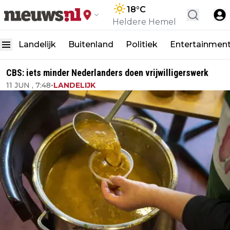
18
°C
Heldere Hemel
Landelijk
Buitenland
Politiek
Entertainmen
CBS: iets minder Nederlanders doen vrijwilligerswerk
11 JUN , 7:48
•
LANDELIJK