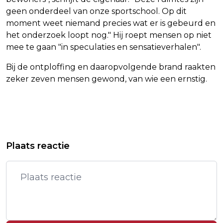
geen onderdeel van onze sportschool. Op dit
moment weet niemand precies wat er is gebeurd en
het onderzoek loopt nog." Hij roept mensen op niet
mee te gaan "in speculaties en sensatieverhalen".
Bij de ontploffing en daaropvolgende brand raakten
zeker zeven mensen gewond, van wie een ernstig.
Vorig artikel
Volgend artikel
THAISE PRINSES (47) NA BIJNA VIER
AMSTERDAM REGELT PLEKKEN IN
Plaats reactie
JAAR IN COMA OVERLEDEN
HOTELS VOOR GETROFFENEN
EXPLOSIE