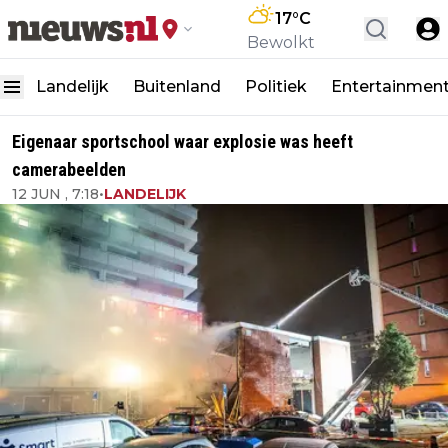
17
°C
Bewolkt
Landelijk
Buitenland
Politiek
Entertainmen
Eigenaar sportschool waar explosie was heeft
camerabeelden
12 JUN , 7:18
•
LANDELIJK