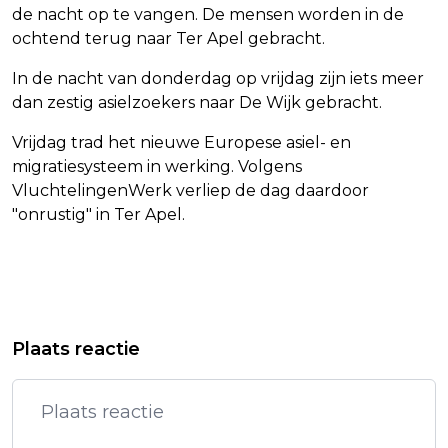
de nacht op te vangen. De mensen worden in de
ochtend terug naar Ter Apel gebracht.
In de nacht van donderdag op vrijdag zijn iets meer
dan zestig asielzoekers naar De Wijk gebracht.
Vrijdag trad het nieuwe Europese asiel- en
migratiesysteem in werking. Volgens
VluchtelingenWerk verliep de dag daardoor
"onrustig" in Ter Apel.
Vorig artikel
Volgend artikel
GOFF: TAYLOR SWIFT ZORGT VOOR
BIJ FEYENOORD MISLUKTE LARIN
Plaats reactie
MEER VROUWELIJKE INTERESSE IN
BEZORGT CANADA EERSTE PUNT OP
NFL
WK