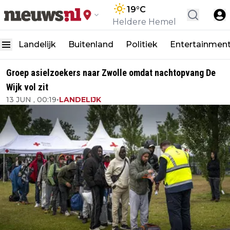
19
°C
Heldere Hemel
Landelijk
Buitenland
Politiek
Entertainmen
Groep asielzoekers naar Zwolle omdat nachtopvang De
Wijk vol zit
13 JUN , 00:19
•
LANDELIJK