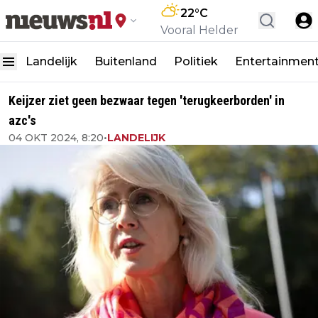
22
°C
Vooral Helder
Landelijk
Buitenland
Politiek
Entertainmen
Keijzer ziet geen bezwaar tegen 'terugkeerborden' in
azc's
04 OKT 2024, 8:20
•
LANDELIJK