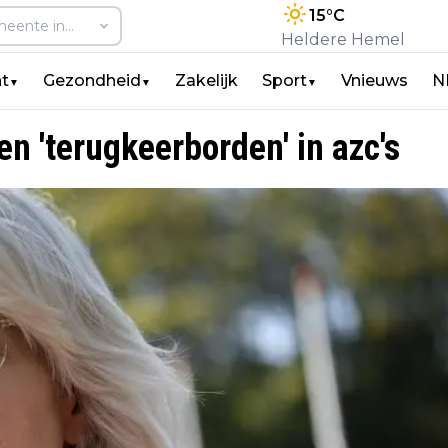
15
°C
Heldere Hemel
t
Gezondheid
Zakelijk
Sport
Vnieuws
N
▼
▼
▼
en 'terugkeerborden' in azc's