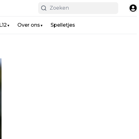
L12
Over ons
Spelletjes
▼
▼