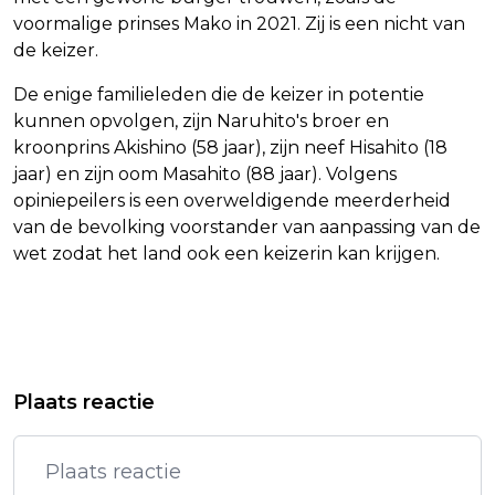
voormalige prinses Mako in 2021. Zij is een nicht van
de keizer.
De enige familieleden die de keizer in potentie
kunnen opvolgen, zijn Naruhito's broer en
kroonprins Akishino (58 jaar), zijn neef Hisahito (18
jaar) en zijn oom Masahito (88 jaar). Volgens
opiniepeilers is een overweldigende meerderheid
van de bevolking voorstander van aanpassing van de
wet zodat het land ook een keizerin kan krijgen.
Vorig artikel
Volgend artikel
HOORN - GEZOCHT - VOERTUIGBRAND
KEIJZER ZIET GEEN BEZWAAR TEGEN
Plaats reactie
- WATERPOORT - HOORN
'TERUGKEERBORDEN' IN AZC'S