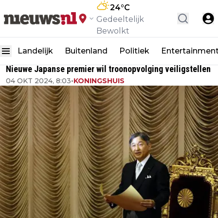
24
°C
Gedeeltelijk
Bewolkt
Landelijk
Buitenland
Politiek
Entertainmen
Nieuwe Japanse premier wil troonopvolging veiligstellen
04 OKT 2024, 8:03
•
KONINGSHUIS