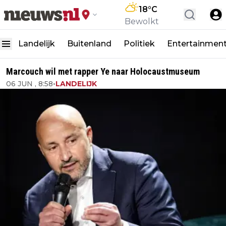
18
°C
Bewolkt
Landelijk
Buitenland
Politiek
Entertainmen
Marcouch wil met rapper Ye naar Holocaustmuseum
06 JUN , 8:58
•
LANDELIJK