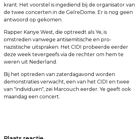
krant. Het voorstel is ingediend bij de organisator van
de twee concerten in de GelreDome. Er is nog geen
antwoord op gekomen.
Rapper Kanye West, die optreedt als Ye, is
omstreden vanwege antisemitische en pro-
nazistische uitspraken. Het CIDI probeerde eerder
deze week tevergeefs via de rechter om hem te
weren uit Nederland.
Bij het optreden van zaterdagavond worden
demonstraties verwacht, een van het CIDI en twee
van "individuen", zei Marcouch eerder. Ye geeft ook
maandag een concert.
Vorig artikel
Volgend artikel
MARCOUCH WIL MET RAPPER YE
Plaats reactie