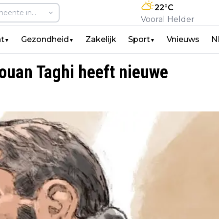
22
°C
Vooral Helder
t
Gezondheid
Zakelijk
Sport
Vnieuws
N
▼
▼
▼
ouan Taghi heeft nieuwe