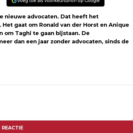
Voeg toe als voorkeursbron op Google
 nieuwe advocaten. Dat heeft het
 Het gaat om Ronald van der Horst en Anique
en om Taghi te gaan bijstaan. De
meer dan een jaar zonder advocaten, sinds de
Volgend artikel
DUITSE BONDSPRESIDENT BEGONNEN
AAN STAATSBEZOEK NEDERLAND
 REACTIE