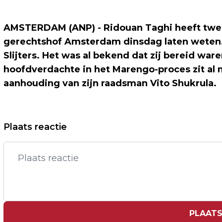
AMSTERDAM (ANP) - Ridouan Taghi heeft twee
gerechtshof Amsterdam dinsdag laten weten.
Slijters. Het was al bekend dat zij bereid war
hoofdverdachte in het Marengo-proces zit al 
aanhouding van zijn raadsman Vito Shukrula.
Vorig artikel
Plaats reactie
FRANSE ZANGER PATRICK BRUEL
LANGER IN HECHTENIS IN
ZEDENONDERZOEK
PLAATS