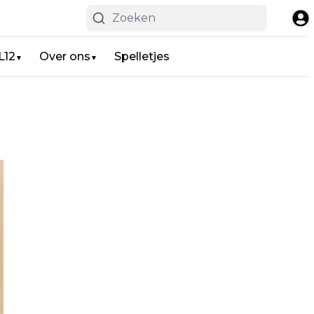
L12
Over ons
Spelletjes
▼
▼