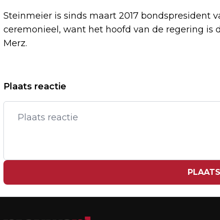
Steinmeier is sinds maart 2017 bondspresident v
ceremonieel, want het hoofd van de regering is d
Merz.
Vorig artikel
Plaats reactie
MARENGO-HOOFDVERDACHTE RIDOUAN
TAGHI HEEFT NIEUWE ADVOCATEN
PLAATS