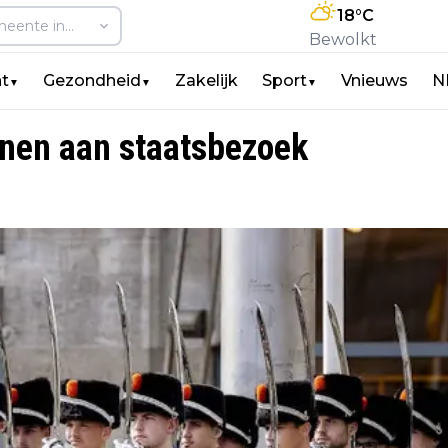
18
°C
Bewolkt
t
Gezondheid
Zakelijk
Sport
Vnieuws
N
▼
▼
▼
nen aan staatsbezoek