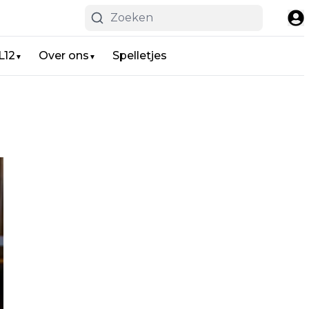
L12
Over ons
Spelletjes
▼
▼