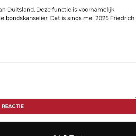
an Duitsland. Deze functie is voornamelijk
e bondskanselier. Dat is sinds mei 2025 Friedrich
Volgend artikel
CHINA 'FEL GEKANT' TEGEN
UITBREIDING AMERIKAANSE ZWARTE
LIJST
 REACTIE