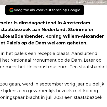
Voeg toe als voorkeursbron op Google
nmeier is dinsdagochtend in Amsterdam
e staatsbezoek aan Nederland. Steinmeier
e Elke Büdenbender. Koning Willem-Alexander
het Paleis op de Dam welkom geheten.
n het paleis een receptie plaats. Aansluitend
j het Nationaal Monument op de Dam. Later op
der meer het Holocaustmuseum. Een staatsbanke
ou gaan, werd in september vorig jaar duidelijk
te tijdens een gezamenlijk bezoek met koning
ningspaar bracht in juli 2021 een staatsbezoek