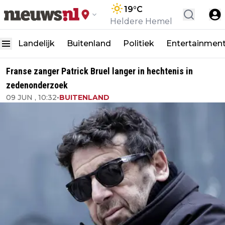
19
°C
Heldere Hemel
Landelijk
Buitenland
Politiek
Entertainmen
Franse zanger Patrick Bruel langer in hechtenis in
zedenonderzoek
09 JUN , 10:32
•
BUITENLAND