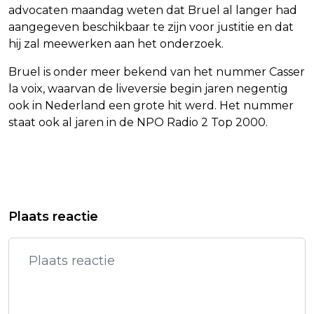
advocaten maandag weten dat Bruel al langer had
aangegeven beschikbaar te zijn voor justitie en dat
hij zal meewerken aan het onderzoek.
Bruel is onder meer bekend van het nummer Casser
la voix, waarvan de liveversie begin jaren negentig
ook in Nederland een grote hit werd. Het nummer
staat ook al jaren in de NPO Radio 2 Top 2000.
Vorig artikel
Volgend artikel
VOEDSELVERSPILLING
MARENGO-HOOFDVERDACHTE
Plaats reactie
NEDERLANDERS NOG VERDER
RIDOUAN TAGHI HEEFT NIEUWE
GEDAALD
ADVOCATEN