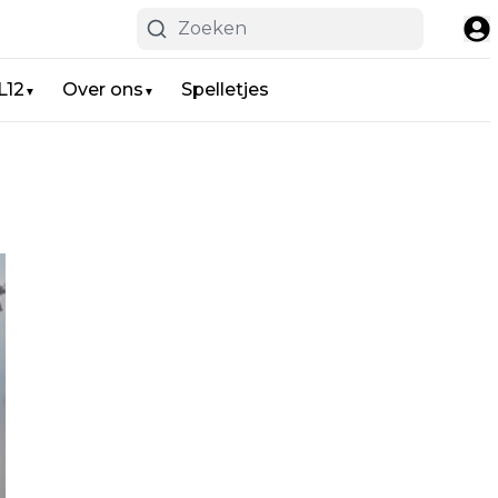
L12
Over ons
Spelletjes
▼
▼