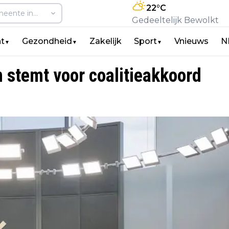
22
°C
Gedeeltelijk Bewolkt
t
Gezondheid
Zakelijk
Sport
Vnieuws
N
▼
▼
▼
stemt voor coalitieakkoord