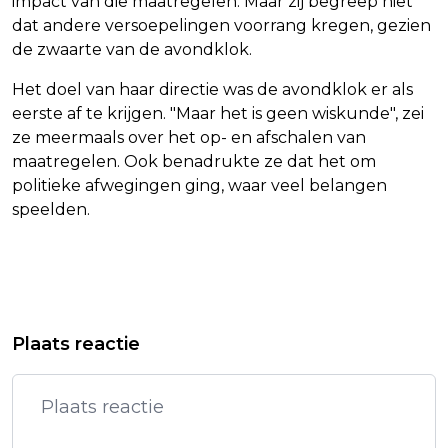
impact van die maatregelen. Maar zij begreep niet
dat andere versoepelingen voorrang kregen, gezien
de zwaarte van de avondklok.
Het doel van haar directie was de avondklok er als
eerste af te krijgen. "Maar het is geen wiskunde", zei
ze meermaals over het op- en afschalen van
maatregelen. Ook benadrukte ze dat het om
politieke afwegingen ging, waar veel belangen
speelden.
Vorig artikel
Volgend artikel
LENNY KUHR SCHENKT TROUBADOUR-
OUD-TOPAMBTENAAR: AVONDKLOK
Plaats reactie
GITAAR AAN TROUWE FAN
KWAM OP TAFEL DOOR
STUDENTENHUIZEN