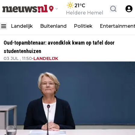
21
°C
Heldere Hemel
Landelijk
Buitenland
Politiek
Entertainmen
Oud-topambtenaar: avondklok kwam op tafel door
studentenhuizen
03 JUL , 11:50
•
LANDELIJK