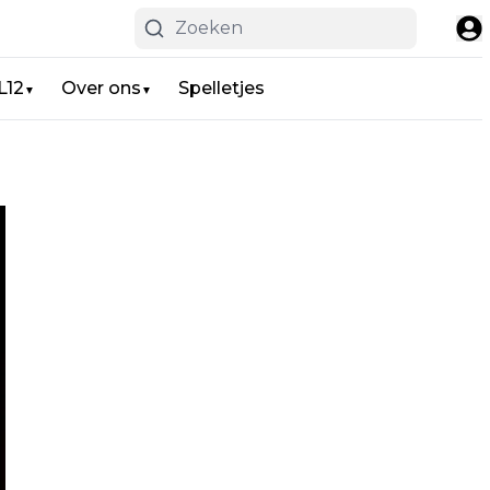
L12
Over ons
Spelletjes
▼
▼