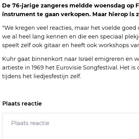
De 76-jarige zangeres meldde woensdag op Fa
instrument te gaan verkopen. Maar hierop is 
"We kregen veel reacties, maar het voelde goed 
we al heel lang kennen en die een speciaal plekje
speelt zelf ook gitaar en heeft ook workshops va
Kuhr gaat binnenkort naar Israël emigreren en w
artieste in 1969 het Eurovisie Songfestival. Het i
tijdens het liedjesfestijn zelf.
Vorig artikel
Plaats reactie
INTERPOL ZOEKT OEKRAÏENSE VROUW
(39) NA BOMAANSLAG MONACO