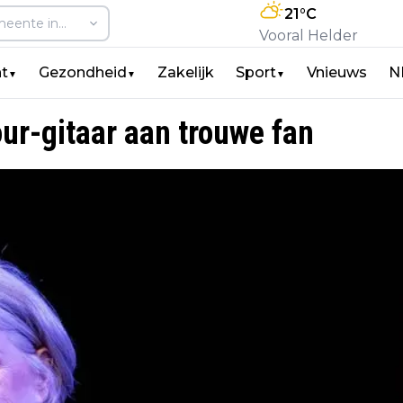
21
°C
Vooral Helder
t
Gezondheid
Zakelijk
Sport
Vnieuws
N
▼
▼
▼
ur-gitaar aan trouwe fan