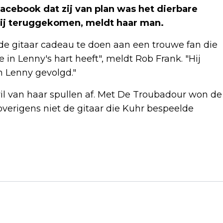
cebook dat zij van plan was het dierbare
zij teruggekomen, meldt haar man.
de gitaar cadeau te doen aan een trouwe fan die
 in Lenny's hart heeft", meldt Rob Frank. "Hij
n Lenny gevolgd."
il van haar spullen af. Met De Troubadour won de
s overigens niet de gitaar die Kuhr bespeelde
Volgend artikel
OUD-TOPAMBTENAAR: AVONDKLOK
KWAM OP TAFEL DOOR
STUDENTENHUIZEN