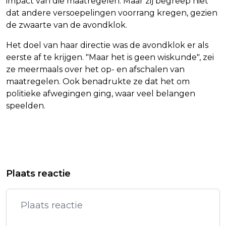
impact van die maatregelen. Maar zij begreep niet
dat andere versoepelingen voorrang kregen, gezien
de zwaarte van de avondklok.
Het doel van haar directie was de avondklok er als
eerste af te krijgen. "Maar het is geen wiskunde", zei
ze meermaals over het op- en afschalen van
maatregelen. Ook benadrukte ze dat het om
politieke afwegingen ging, waar veel belangen
speelden.
Vorig artikel
Volgend artikel
LENNY KUHR SCHENKT TROUBADOUR-
OUD-TOPAMBTENAAR: AVONDKLOK
Plaats reactie
GITAAR AAN TROUWE FAN
KWAM OP TAFEL DOOR
STUDENTENHUIZEN