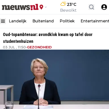
23
°C
Bewolkt
Landelijk
Buitenland
Politiek
Entertainmen
Oud-topambtenaar: avondklok kwam op tafel door
studentenhuizen
03 JUL , 11:50
•
GEZONDHEID