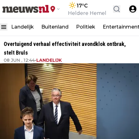
17
°C
Heldere Hemel
Landelijk
Buitenland
Politiek
Entertainmen
Overtuigend verhaal effectiviteit avondklok ontbrak,
stelt Bruls
08 JUN , 12:44
•
LANDELIJK