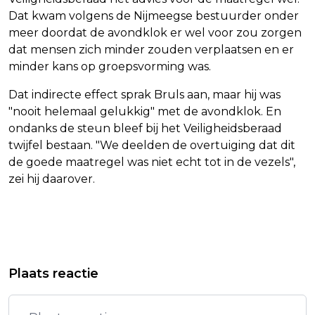
Dat kwam volgens de Nijmeegse bestuurder onder
meer doordat de avondklok er wel voor zou zorgen
dat mensen zich minder zouden verplaatsen en er
minder kans op groepsvorming was.
Dat indirecte effect sprak Bruls aan, maar hij was
"nooit helemaal gelukkig" met de avondklok. En
ondanks de steun bleef bij het Veiligheidsberaad
twijfel bestaan. "We deelden de overtuiging dat dit
de goede maatregel was niet echt tot in de vezels",
zei hij daarover.
Vorig artikel
Volgend artikel
AFROJACK ONTSNAPT AAN ERNSTIG
KALLAS: DRONEMUUR AAN
Plaats reactie
ONGELUK TIJDENS AUTORALLY
OOSTFLANK EU MOET SNEL