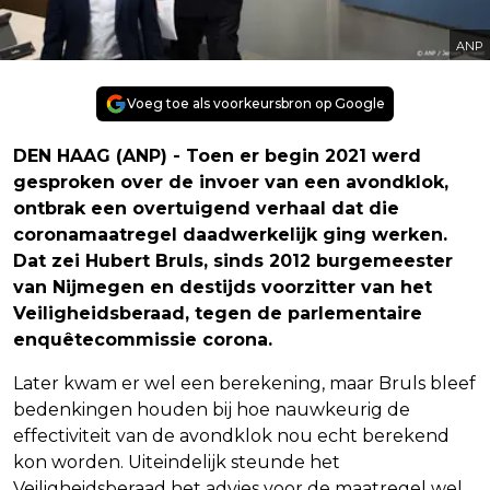
ANP
Voeg toe als voorkeursbron op Google
DEN HAAG (ANP) - Toen er begin 2021 werd
gesproken over de invoer van een avondklok,
ontbrak een overtuigend verhaal dat die
coronamaatregel daadwerkelijk ging werken.
Dat zei Hubert Bruls, sinds 2012 burgemeester
van Nijmegen en destijds voorzitter van het
Veiligheidsberaad, tegen de parlementaire
enquêtecommissie corona.
Later kwam er wel een berekening, maar Bruls bleef
bedenkingen houden bij hoe nauwkeurig de
effectiviteit van de avondklok nou echt berekend
kon worden. Uiteindelijk steunde het
Veiligheidsberaad het advies voor de maatregel wel.