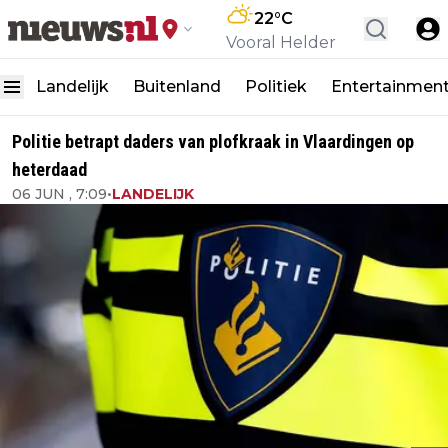
22
°C
Vooral Helder
Landelijk
Buitenland
Politiek
Entertainmen
Politie betrapt daders van plofkraak in Vlaardingen op
heterdaad
06 JUN , 7:09
•
LANDELIJK