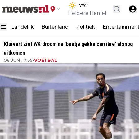
17
°C
Heldere Hemel
Landelijk
Buitenland
Politiek
Entertainmen
Kluivert ziet WK-droom na 'beetje gekke carrière' alsnog
uitkomen
06 JUN , 7:35
•
VOETBAL