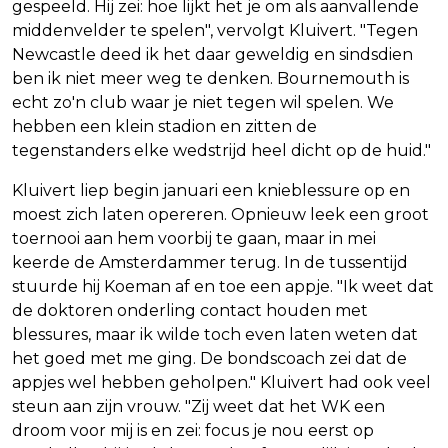
gespeeld. Hij zei: hoe lijkt het je om als aanvallende
middenvelder te spelen", vervolgt Kluivert. "Tegen
Newcastle deed ik het daar geweldig en sindsdien
ben ik niet meer weg te denken. Bournemouth is
echt zo'n club waar je niet tegen wil spelen. We
hebben een klein stadion en zitten de
tegenstanders elke wedstrijd heel dicht op de huid."
Kluivert liep begin januari een knieblessure op en
moest zich laten opereren. Opnieuw leek een groot
toernooi aan hem voorbij te gaan, maar in mei
keerde de Amsterdammer terug. In de tussentijd
stuurde hij Koeman af en toe een appje. "Ik weet dat
de doktoren onderling contact houden met
blessures, maar ik wilde toch even laten weten dat
het goed met me ging. De bondscoach zei dat de
appjes wel hebben geholpen." Kluivert had ook veel
steun aan zijn vrouw. "Zij weet dat het WK een
droom voor mij is en zei: focus je nou eerst op