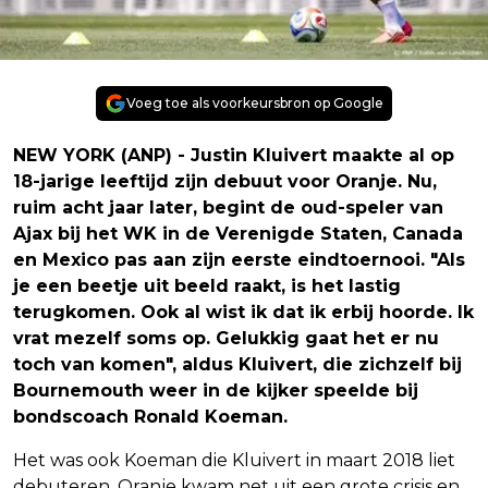
Voeg toe als voorkeursbron op Google
NEW YORK (ANP) - Justin Kluivert maakte al op
18-jarige leeftijd zijn debuut voor Oranje. Nu,
ruim acht jaar later, begint de oud-speler van
Ajax bij het WK in de Verenigde Staten, Canada
en Mexico pas aan zijn eerste eindtoernooi. "Als
je een beetje uit beeld raakt, is het lastig
terugkomen. Ook al wist ik dat ik erbij hoorde. Ik
vrat mezelf soms op. Gelukkig gaat het er nu
toch van komen", aldus Kluivert, die zichzelf bij
Bournemouth weer in de kijker speelde bij
bondscoach Ronald Koeman.
Het was ook Koeman die Kluivert in maart 2018 liet
debuteren. Oranje kwam net uit een grote crisis en