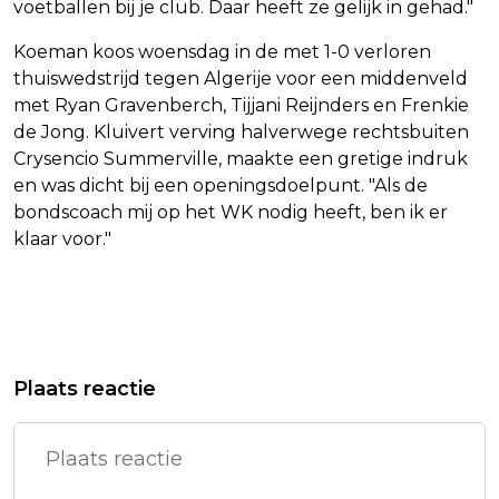
voetballen bij je club. Daar heeft ze gelijk in gehad."
Koeman koos woensdag in de met 1-0 verloren
thuiswedstrijd tegen Algerije voor een middenveld
met Ryan Gravenberch, Tijjani Reijnders en Frenkie
de Jong. Kluivert verving halverwege rechtsbuiten
Crysencio Summerville, maakte een gretige indruk
en was dicht bij een openingsdoelpunt. "Als de
bondscoach mij op het WK nodig heeft, ben ik er
klaar voor."
Vorig artikel
Volgend artikel
POLITIE BETRAPT DADERS VAN
SARAH MICHELLE GELLAR ROUWT OM
Plaats reactie
PLOFKRAAK IN VLAARDINGEN OP
DOOD VAN ANTHONY HEAD
HETERDAAD