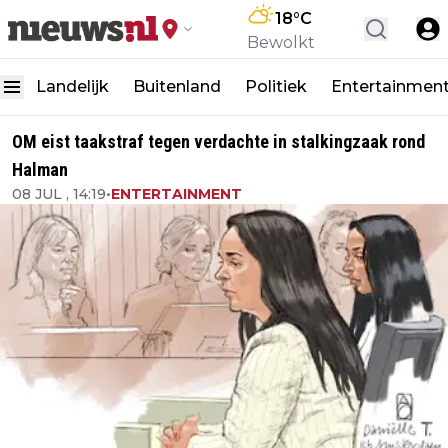
18
°C
Bewolkt
Landelijk
Buitenland
Politiek
Entertainmen
OM eist taakstraf tegen verdachte in stalkingzaak rond
Halman
08 JUL , 14:19
•
ENTERTAINMENT