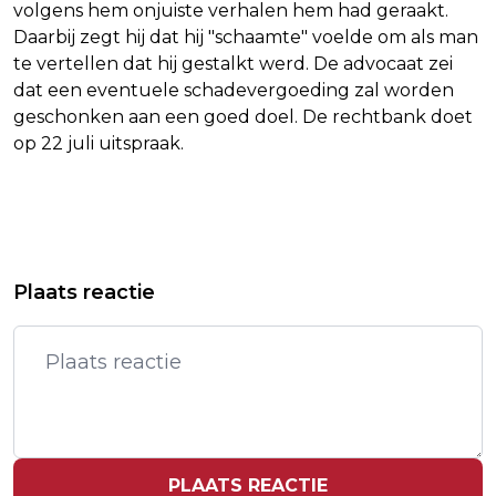
volgens hem onjuiste verhalen hem had geraakt.
Daarbij zegt hij dat hij "schaamte" voelde om als man
te vertellen dat hij gestalkt werd. De advocaat zei
dat een eventuele schadevergoeding zal worden
geschonken aan een goed doel. De rechtbank doet
op 22 juli uitspraak.
Vorig artikel
Volgend artikel
LEONOR VERRAST JONGERE ZUS
SCHUTTER WIEDIJKPARK
Plaats reactie
SOFÍA TIJDENS WERKBEZOEK
AMSTERDAM DEZE WEEK NAAR
PIETER BAAN CENTRUM
PLAATS REACTIE