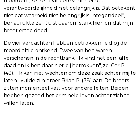
moorden", zei ze. "Dat betekent niet dat
verantwoordelijkheid niet belangrijk is. Dat betekent
niet dat waarheid niet belangrijk is, integendeel",
benadrukte ze. "Juist daarom sta ik hier, omdat mijn
broer ertoe deed."
De vier verdachten hebben betrokkenheid bij de
moord altijd ontkend. Twee van hen waren
verschenen in de rechtbank. "Ik vind het een laffe
daad en ik ben daar niet bij betrokken", zei Cor P.
(43). "Ik kan niet wachten om deze zaak achter mij te
laten", vulde zijn broer Brian P. (38) aan. De broers
zitten momenteel vast voor andere feiten. Beiden
hebben gezegd het criminele leven achter zich te
willen laten.
Vorig artikel
Volgend artikel
COEN SWIJNENBERG VERRAST MET