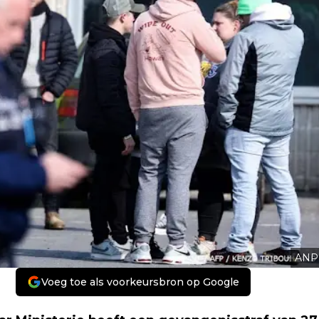
ANP
Voeg toe als voorkeursbron op Google