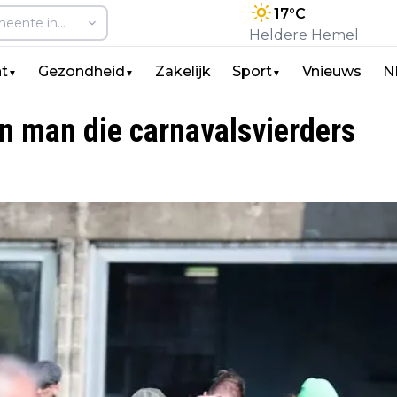
17
°C
Heldere Hemel
t
Gezondheid
Zakelijk
Sport
Vnieuws
N
▼
▼
▼
en man die carnavalsvierders