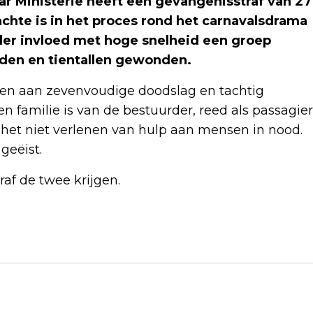
 Ministerie heeft een gevangenisstraf van 27
achte is in het proces rond het carnavalsdrama
der invloed met hoge snelheid een groep
oden en tientallen gewonden.
den aan zevenvoudige doodslag en tachtig
n familie is van de bestuurder, reed als passagier
 het niet verlenen van hulp aan mensen in nood.
geëist.
f de twee krijgen.
Volgend artikel
INGELASTE UITZENDING OP NPO 2 NA
OVERLIJDEN WIM T. SCHIPPERS