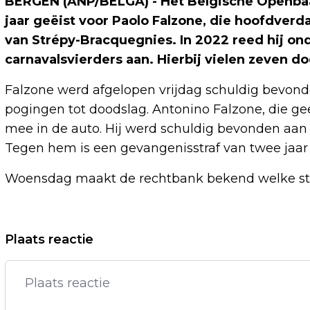
BERGEN (ANP/BELGA) - Het Belgische Openbaar
jaar geëist voor Paolo Falzone, die hoofdverd
van Strépy-Bracquegnies. In 2022 reed hij on
carnavalsvierders aan. Hierbij vielen zeven d
Falzone werd afgelopen vrijdag schuldig bevon
pogingen tot doodslag. Antonino Falzone, die gee
mee in de auto. Hij werd schuldig bevonden aan
Tegen hem is een gevangenisstraf van twee jaar 
Woensdag maakt de rechtbank bekend welke stra
Vorig artikel
Plaats reactie
NPO WIL DAT PUBLIEK MEEDENKT OVER
AANBOD PUBLIEKE OMROEP