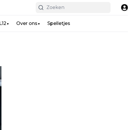
L12
Over ons
Spelletjes
▼
▼