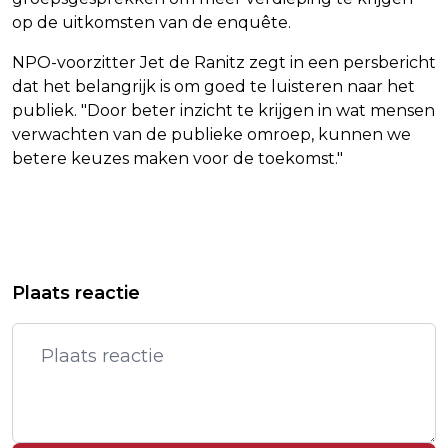
op de uitkomsten van de enquête.
NPO-voorzitter Jet de Ranitz zegt in een persbericht
dat het belangrijk is om goed te luisteren naar het
publiek. "Door beter inzicht te krijgen in wat mensen
verwachten van de publieke omroep, kunnen we
betere keuzes maken voor de toekomst."
Vorig artikel
Volgend artikel
FRANSE NUMMER 2 LENS STELT
BELGISCH OM EIST 27 JAAR TEGEN
Plaats reactie
DUITSER TOPPMÖLLER AAN ALS
MAN DIE CARNAVALSVIERDERS
TRAINER
DOODREED