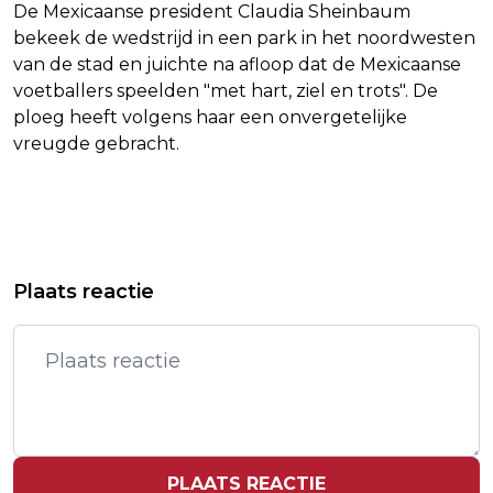
De Mexicaanse president Claudia Sheinbaum
bekeek de wedstrijd in een park in het noordwesten
van de stad en juichte na afloop dat de Mexicaanse
voetballers speelden "met hart, ziel en trots". De
ploeg heeft volgens haar een onvergetelijke
vreugde gebracht.
Vorig artikel
Volgend artikel
MUSICA MUNDO FESTIVAL BRENGT DE
VERDACHTE VAN DODEN PARTNER IN
Plaats reactie
WERELD SAMEN IN HARTJE
AMSTERDAM-ZUID ZWIJGT
AMERSFOORT
PLAATS REACTIE