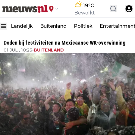
19
°C
Bewolkt
Landelijk
Buitenland
Politiek
Entertainmen
Doden bij festiviteiten na Mexicaanse WK-overwinning
01 JUL , 10:23
•
BUITENLAND