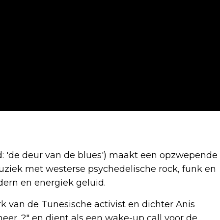
d: 'de deur van de blues') maakt een opzwepende
ziek met westerse psychedelische rock, funk en
dern en energiek geluid.
k van de Tunesische activist en dichter Anis
eer...?" en dient als een wake-up call voor de