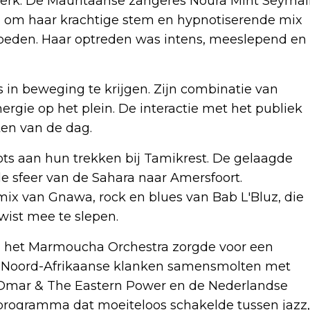
erk. De Mauritaanse zangeres Noura Mint Seymal
d om haar krachtige stem en hypnotiserende mix
loeden. Haar optreden was intens, meeslepend en
 in beweging te krijgen. Zijn combinatie van
ergie op het plein. De interactie met het publiek
en van de dag.
ts aan hun trekken bij Tamikrest. De gelaagde
de sfeer van de Sahara naar Amersfoort.
ix van Gnawa, rock en blues van Bab L'Bluz, die
wist mee te slepen.
 het Marmoucha Orchestra zorgde voor een
e Noord-Afrikaanse klanken samensmolten met
 Omar & The Eastern Power en de Nederlandse
programma dat moeiteloos schakelde tussen jazz,