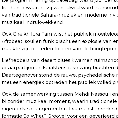
De programmering op zaterdag was bijzonder st
liet horen waarom zij wereldwijd wordt geroem
van traditionele Sahara-muziek en moderne inv
muzikaal indrukwekkend.
Ook Cheikh Ibra Fam wist het publiek moeiteloos
Afrobeat, soul en funk bracht een explosie van en
maakte zijn optreden tot een van de hoogtepunt
Liefhebbers van desert blues kwamen ruimschoo
gitaarpartijen en karakteristieke zang brachten 
Daartegenover stond de rauwe, psychedelische m
met een energiek optreden het publiek volledig 
Ook de samenwerking tussen Mehdi Nassouli en
bijzonder muzikaal moment, waarin traditionel
eigentijdse arrangementen. Daarnaast zorgden
formatie So What? Groove! Voor een gevarieerd 