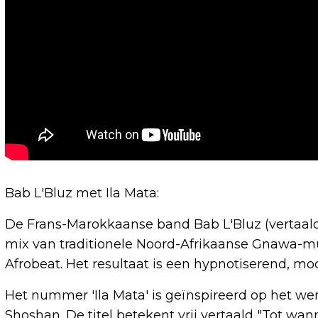
Bab L'Bluz met Ila Mata:
De Frans-Marokkaanse band Bab L'Bluz (vertaal
mix van traditionele Noord-Afrikaanse Gnawa-mu
Afrobeat. Het resultaat is een hypnotiserend, mo
Het nummer 'Ila Mata' is geïnspireerd op het wer
Shoshan. De titel betekent vrij vertaald "Tot wann