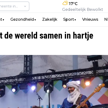
17
°C
Gedeeltelijk Bewolkt
t
Gezondheid
Zakelijk
Sport
Vnieuws
N
▼
▼
▼
 de wereld samen in hartje