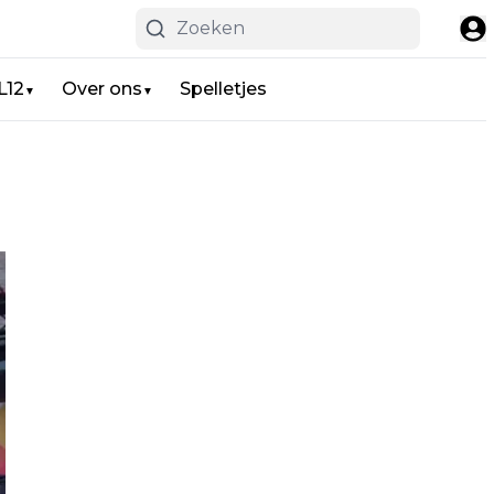
L12
Over ons
Spelletjes
▼
▼