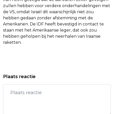
zullen hebben voor verdere onderhandelingen met
de VS, omdat Israël dit waarschijnlijk niet zou
hebben gedaan zonder afstemming met de
Amerikanen. De IDF heeft bevestigd in contact te
staan met het Amerikaanse leger, dat ook zou
hebben geholpen bij het neerhalen van Iraanse
raketten.
Vorig artikel
Volgend artikel
LLJA GORT SCHRIJFT VOOR HET
KABINET WILDE TE SNEL
Plaats reactie
EERST VANUIT VROUWELIJK
VERSOEPELEN IN CORONATIJD, STELT
PERSPECTIEF
BRULS