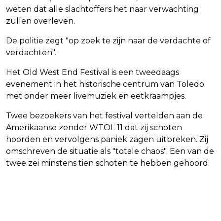
weten dat alle slachtoffers het naar verwachting
zullen overleven.
De politie zegt "op zoek te zijn naar de verdachte of
verdachten".
Het Old West End Festival is een tweedaags
evenement in het historische centrum van Toledo
met onder meer livemuziek en eetkraampjes.
Twee bezoekers van het festival vertelden aan de
Amerikaanse zender WTOL 11 dat zij schoten
hoorden en vervolgens paniek zagen uitbreken. Zij
omschreven de situatie als "totale chaos". Een van de
twee zei minstens tien schoten te hebben gehoord.
Vorig artikel
Volgend artikel
VIDEOGAME MET BLACK PANTHER EN