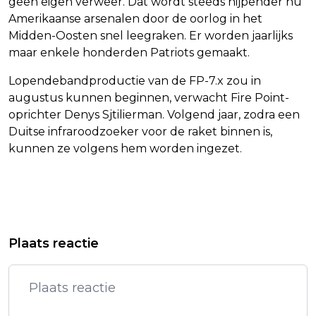
geen eigen verweer. Dat wordt steeds nijpender nu
Amerikaanse arsenalen door de oorlog in het
Midden-Oosten snel leegraken. Er worden jaarlijks
maar enkele honderden Patriots gemaakt.
Lopendebandproductie van de FP-7.x zou in
augustus kunnen beginnen, verwacht Fire Point-
oprichter Denys Sjtilierman. Volgend jaar, zodra een
Duitse infraroodzoeker voor de raket binnen is,
kunnen ze volgens hem worden ingezet.
Vorig artikel
Volgend artikel
META ONDERZOEKT PROFIELEN DIE
IRAN DREIGT MET STILLEGGEN WK-
Plaats reactie
AI-FOTO'S VAN METTE-MARIT DELEN
DUELS BIJ PROTESTEN TEGEN REGIME