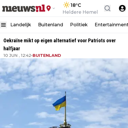
18
°C
Heldere Hemel
Landelijk
Buitenland
Politiek
Entertainmen
Oekraïne mikt op eigen alternatief voor Patriots over
halfjaar
10 JUN , 12:42
•
BUITENLAND