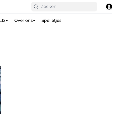
L12
Over ons
Spelletjes
▼
▼