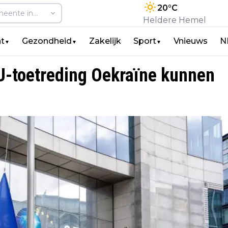
20
°C
Heldere Hemel
t
Gezondheid
Zakelijk
Sport
Vnieuws
N
▼
▼
▼
EU-toetreding Oekraïne kunnen