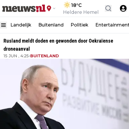
18
°C
Heldere Hemel
Landelijk
Buitenland
Politiek
Entertainmen
Rusland meldt doden en gewonden door Oekraïense
droneaanval
15 JUN , 4:25
•
BUITENLAND