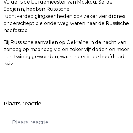
Volgens de burgemeester van Moskou, Sergej
Sobjanin, hebben Russische
luchtverdedigingseenheden ook zeker vier drones
onderschept die onderweg waren naar de Russische
hoofdstad.
Bij Russische aanvallen op Oekraïne in de nacht van
zondag op maandag vielen zeker vijf doden en meer
dan twintig gewonden, waaronder in de hoofdstad
Kyiv.
Vorig artikel
Volgend artikel
IVOORKUST VERRAST OP WK
BOEGBEELD VAN 'DWAZE MOEDERS' IN
Plaats reactie
VOETBAL MET OVERWINNING OP
ARGENTINIË OVERLEDEN
ECUADOR