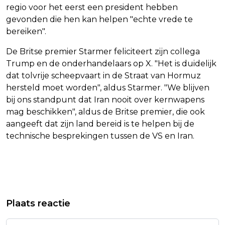
regio voor het eerst een president hebben
gevonden die hen kan helpen "echte vrede te
bereiken".
De Britse premier Starmer feliciteert zijn collega
Trump en de onderhandelaars op X. "Het is duidelijk
dat tolvrije scheepvaart in de Straat van Hormuz
hersteld moet worden", aldus Starmer. "We blijven
bij ons standpunt dat Iran nooit over kernwapens
mag beschikken", aldus de Britse premier, die ook
aangeeft dat zijn land bereid is te helpen bij de
technische besprekingen tussen de VS en Iran.
Vorig artikel
Volgend artikel
IRAN: OVEREENKOMST BETEKENT
BONDSCOACH KOEMAN KAN LEVEN
Plaats reactie
NIET DAT ER VERTROUWEN IS IN
MET GELIJKSPEL VAN ORANJE TEGEN
'VIJAND'