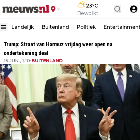
23
°C
Bewolkt
Landelijk
Buitenland
Politiek
Entertainmen
Trump: Straat van Hormuz vrijdag weer open na
ondertekening deal
15 JUN , 1:10
•
BUITENLAND