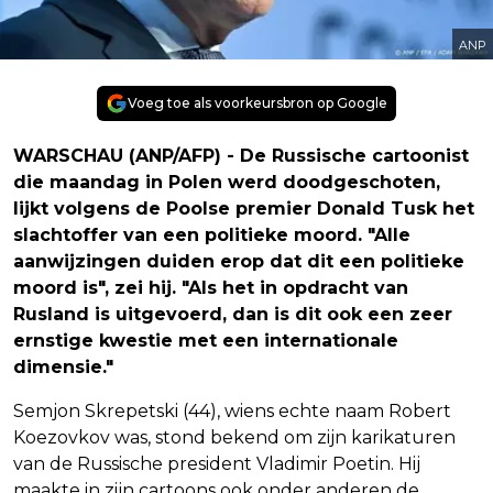
ANP
Voeg toe als voorkeursbron op Google
WARSCHAU (ANP/AFP) - De Russische cartoonist
die maandag in Polen werd doodgeschoten,
lijkt volgens de Poolse premier Donald Tusk het
slachtoffer van een politieke moord. "Alle
aanwijzingen duiden erop dat dit een politieke
moord is", zei hij. "Als het in opdracht van
Rusland is uitgevoerd, dan is dit ook een zeer
ernstige kwestie met een internationale
dimensie."
Semjon Skrepetski (44), wiens echte naam Robert
Koezovkov was, stond bekend om zijn karikaturen
van de Russische president Vladimir Poetin. Hij
maakte in zijn cartoons ook onder anderen de