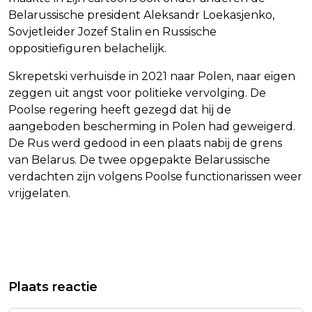
Belarussische president Aleksandr Loekasjenko,
Sovjetleider Jozef Stalin en Russische
oppositiefiguren belachelijk.
Skrepetski verhuisde in 2021 naar Polen, naar eigen
zeggen uit angst voor politieke vervolging. De
Poolse regering heeft gezegd dat hij de
aangeboden bescherming in Polen had geweigerd.
De Rus werd gedood in een plaats nabij de grens
van Belarus. De twee opgepakte Belarussische
verdachten zijn volgens Poolse functionarissen weer
vrijgelaten.
Vorig artikel
Volgend artikel
UNIVERSAL MUSIC: DIKKE PENS IS
KAPOTTE KACHELS: PARODIE-
Plaats reactie
EEN VERMINKING VAN TAKE A
UITSPRAAK ZET DE TOON VOOR