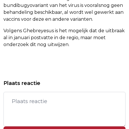
bundibugyovariant van het virus is vooralsnog geen
behandeling beschikbaar, al wordt wel gewerkt aan
vaccins voor deze en andere varianten.
Volgens Ghebreyesus is het mogelijk dat de uitbraak
al in januari postvatte in de regio, maar moet
onderzoek dit nog uitwijzen.
Vorig artikel
Volgend artikel
ZANGERES MARGRIET HERMANS (72)
RECHTBANK DOET LATER WOENSDAG
Plaats reactie
OVERLEDEN
UITSPRAAK OVER OPTREDEN RAPPER
YE