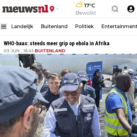
17
°C
Bewolkt
Landelijk
Buitenland
Politiek
Entertainmen
WHO-baas: steeds meer grip op ebola in Afrika
03 JUN , 16:41
•
BUITENLAND