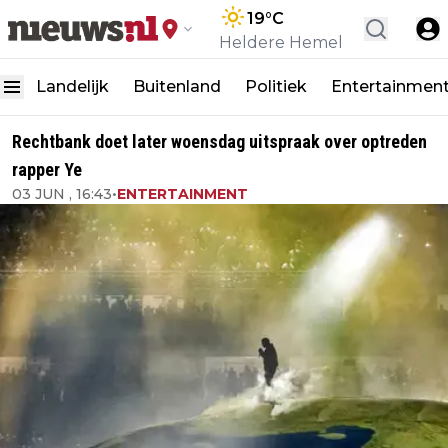
19
°C
Heldere Hemel
Landelijk
Buitenland
Politiek
Entertainmen
Rechtbank doet later woensdag uitspraak over optreden
rapper Ye
03 JUN , 16:43
•
ENTERTAINMENT