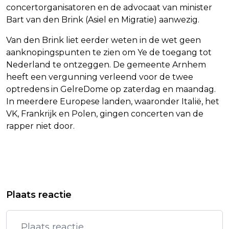
concertorganisatoren en de advocaat van minister
Bart van den Brink (Asiel en Migratie) aanwezig.
Van den Brink liet eerder weten in de wet geen
aanknopingspunten te zien om Ye de toegang tot
Nederland te ontzeggen. De gemeente Arnhem
heeft een vergunning verleend voor de twee
optredens in GelreDome op zaterdag en maandag.
In meerdere Europese landen, waaronder Italië, het
VK, Frankrijk en Polen, gingen concerten van de
rapper niet door.
Vorig artikel
Volgend artikel
WHO-BAAS: STEEDS MEER GRIP OP
MAN KRIJGT 2 JAAR
Plaats reactie
EBOLA IN AFRIKA
CONTACTVERBOD VOOR BRIEF AAN
INGRID ALEXANDRA