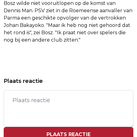
Bosz wilde niet vooruitlopen op de komst van
Dennis Man. PSV ziet in de Roemeense aanvaller van
Parma een geschikte opvolger van de vertrokken
Johan Bakayoko. "Maar ik heb nog niet gehoord dat
het rond is", zei Bosz. "Ik praat niet over spelers die
nog bij een andere club zitten."
Vorig artikel
Volgend artikel
MIDDENVELDER REIJNDERS SCOORT
WITTE HUIS: TRUMP STAAT OPEN
Plaats reactie
TWEEMAAL IN OEFENDUEL VOOR CITY
VOOR TOP MET POETIN EN ZELENSKY
PLAATS REACTIE