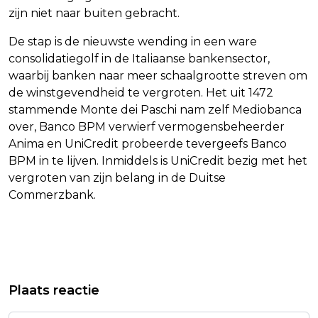
zijn niet naar buiten gebracht.
De stap is de nieuwste wending in een ware
consolidatiegolf in de Italiaanse bankensector,
waarbij banken naar meer schaalgrootte streven om
de winstgevendheid te vergroten. Het uit 1472
stammende Monte dei Paschi nam zelf Mediobanca
over, Banco BPM verwierf vermogensbeheerder
Anima en UniCredit probeerde tevergeefs Banco
BPM in te lijven. Inmiddels is UniCredit bezig met het
vergroten van zijn belang in de Duitse
Commerzbank.
Vorig artikel
Volgend artikel
HANDBALLERS VOLENDAM GRIJPEN
FILM DOWNTOWN VAN VAN ERP
Plaats reactie
EERSTE LANDSTITEL SINDS 2013
BELEEFT WERELDPREMIÈRE IN SAN