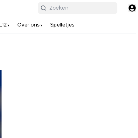
L12
Over ons
Spelletjes
▼
▼