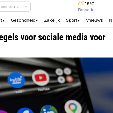
18
°C
Bewolkt
t
Gezondheid
Zakelijk
Sport
Vnieuws
N
▼
▼
▼
gels voor sociale media voor