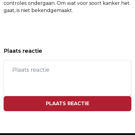
controles ondergaan. Om wat voor soort kanker het
gaat, is niet bekendgemaakt.
Vorig artikel
Volgend artikel
ANDREA BOCELLI MAAKT OFFICIEEL
CANADA KOMT MET STRENGERE
Plaats reactie
WK-LIED DNA
REGELS VOOR SOCIALE MEDIA VOOR
KINDEREN
PLAATS REACTIE