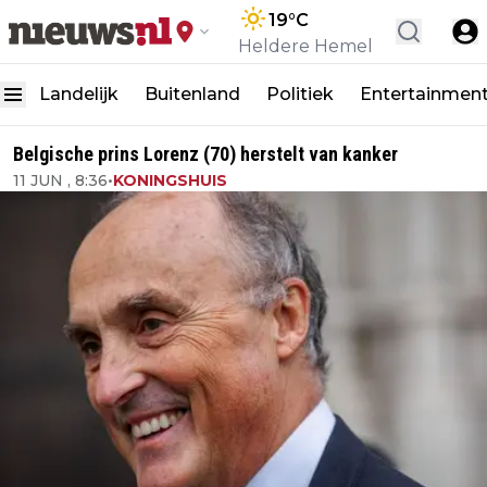
19
°C
Heldere Hemel
Landelijk
Buitenland
Politiek
Entertainmen
Belgische prins Lorenz (70) herstelt van kanker
11 JUN , 8:36
•
KONINGSHUIS